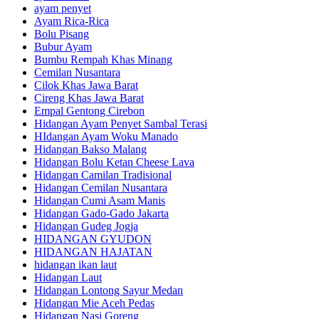
ayam penyet
Ayam Rica-Rica
Bolu Pisang
Bubur Ayam
Bumbu Rempah Khas Minang
Cemilan Nusantara
Cilok Khas Jawa Barat
Cireng Khas Jawa Barat
Empal Gentong Cirebon
Hidangan Ayam Penyet Sambal Terasi
HIdangan Ayam Woku Manado
Hidangan Bakso Malang
Hidangan Bolu Ketan Cheese Lava
Hidangan Camilan Tradisional
Hidangan Cemilan Nusantara
Hidangan Cumi Asam Manis
Hidangan Gado-Gado Jakarta
Hidangan Gudeg Jogja
HIDANGAN GYUDON
HIDANGAN HAJATAN
hidangan ikan laut
Hidangan Laut
Hidangan Lontong Sayur Medan
Hidangan Mie Aceh Pedas
Hidangan Nasi Goreng