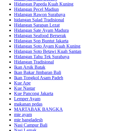
Hidangan Papeda Kuah Kuning
Hidangan Pecel Madiun
Hidangan Rawon Surabaya
hidangan Salad Tradisional
Hidangan Sarapan Lezat
Hidangan Sate Ayam Madura
Hidangan Seafood Berserak
Hidangan Sop Buntut Jakarta
Hidangan Soto Ayam Kuah Kuning
Hidangan Soto Betawi Kuah Santan
Hidangan Tahu Tek Surabaya
Hidangan Tradisional
Ikan Arsik Batak
Ikan Bakar Jimbaran Bali
Ikan Tongkol Asam Padeh
Kue Ape
Kue Nastar
Kue Pancong Jakarta
Lemper Ayam
makanan pedas
MARTABAK BANGKA
mie ayam
mie bangladesh
Nasi Campur Bali
Nasi Lemak