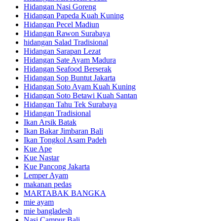
Hidangan Nasi Goreng
Hidangan Papeda Kuah Kuning
Hidangan Pecel Madiun
Hidangan Rawon Surabaya
hidangan Salad Tradisional
Hidangan Sarapan Lezat
Hidangan Sate Ayam Madura
Hidangan Seafood Berserak
Hidangan Sop Buntut Jakarta
Hidangan Soto Ayam Kuah Kuning
Hidangan Soto Betawi Kuah Santan
Hidangan Tahu Tek Surabaya
Hidangan Tradisional
Ikan Arsik Batak
Ikan Bakar Jimbaran Bali
Ikan Tongkol Asam Padeh
Kue Ape
Kue Nastar
Kue Pancong Jakarta
Lemper Ayam
makanan pedas
MARTABAK BANGKA
mie ayam
mie bangladesh
Nasi Campur Bali