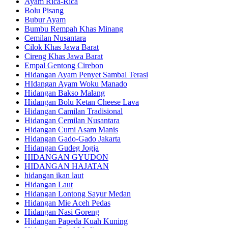
Ayam Rica-Rica
Bolu Pisang
Bubur Ayam
Bumbu Rempah Khas Minang
Cemilan Nusantara
Cilok Khas Jawa Barat
Cireng Khas Jawa Barat
Empal Gentong Cirebon
Hidangan Ayam Penyet Sambal Terasi
HIdangan Ayam Woku Manado
Hidangan Bakso Malang
Hidangan Bolu Ketan Cheese Lava
Hidangan Camilan Tradisional
Hidangan Cemilan Nusantara
Hidangan Cumi Asam Manis
Hidangan Gado-Gado Jakarta
Hidangan Gudeg Jogja
HIDANGAN GYUDON
HIDANGAN HAJATAN
hidangan ikan laut
Hidangan Laut
Hidangan Lontong Sayur Medan
Hidangan Mie Aceh Pedas
Hidangan Nasi Goreng
Hidangan Papeda Kuah Kuning