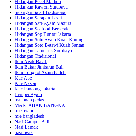
Hidangan Pecel Madiun
Hidangan Rawon Surabaya
hidangan Salad Tradisional
Hidangan Sarapan Lezat
Hidangan Sate Ayam Madura
Hidangan Seafood Berserak
Hidangan Sop Buntut Jakarta
Hidangan Soto Ayam Kuah Kuning
Hidangan Soto Betawi Kuah Santan
Hidangan Tahu Tek Surabaya
Hidangan Tradisional
Ikan Arsik Batak
Ikan Bakar Jimbaran Bali
Ikan Tongkol Asam Padeh
Kue Ape
Kue Nastar
Kue Pancong Jakarta
Lemper Ayam
makanan pedas
MARTABAK BANGKA
mie ayam
mie bangladesh
Nasi Campur Bali
Nasi Lemak
nasi liwet