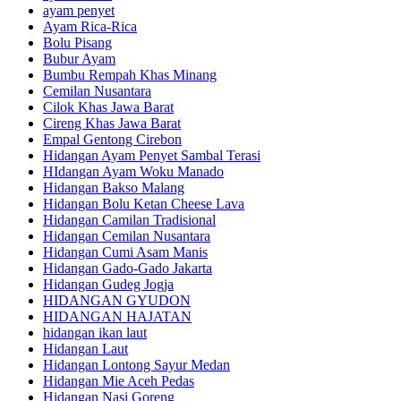
ayam penyet
Ayam Rica-Rica
Bolu Pisang
Bubur Ayam
Bumbu Rempah Khas Minang
Cemilan Nusantara
Cilok Khas Jawa Barat
Cireng Khas Jawa Barat
Empal Gentong Cirebon
Hidangan Ayam Penyet Sambal Terasi
HIdangan Ayam Woku Manado
Hidangan Bakso Malang
Hidangan Bolu Ketan Cheese Lava
Hidangan Camilan Tradisional
Hidangan Cemilan Nusantara
Hidangan Cumi Asam Manis
Hidangan Gado-Gado Jakarta
Hidangan Gudeg Jogja
HIDANGAN GYUDON
HIDANGAN HAJATAN
hidangan ikan laut
Hidangan Laut
Hidangan Lontong Sayur Medan
Hidangan Mie Aceh Pedas
Hidangan Nasi Goreng