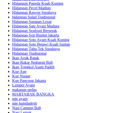
Hidangan Papeda Kuah Kuning
Hidangan Pecel Madiun
Hidangan Rawon Surabaya
hidangan Salad Tradisional
Hidangan Sarapan Lezat
Hidangan Sate Ayam Madura
Hidangan Seafood Berserak
Hidangan Sop Buntut Jakarta
Hidangan Soto Ayam Kuah Kuning
Hidangan Soto Betawi Kuah Santan
Hidangan Tahu Tek Surabaya
Hidangan Tradisional
Ikan Arsik Batak
Ikan Bakar Jimbaran Bali
Ikan Tongkol Asam Padeh
Kue Ape
Kue Nastar
Kue Pancong Jakarta
Lemper Ayam
makanan pedas
MARTABAK BANGKA
mie ayam
mie bangladesh
Nasi Campur Bali
Nasi Lemak