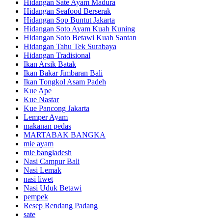
Hidangan Sate Ayam Madura
Hidangan Seafood Berserak
Hidangan Sop Buntut Jakarta
Hidangan Soto Ayam Kuah Kuning
Hidangan Soto Betawi Kuah Santan
Hidangan Tahu Tek Surabaya
Hidangan Tradisional
Ikan Arsik Batak
Ikan Bakar Jimbaran Bali
Ikan Tongkol Asam Padeh
Kue Ape
Kue Nastar
Kue Pancong Jakarta
Lemper Ayam
makanan pedas
MARTABAK BANGKA
mie ayam
mie bangladesh
Nasi Campur Bali
Nasi Lemak
nasi liwet
Nasi Uduk Betawi
pempek
Resep Rendang Padang
sate