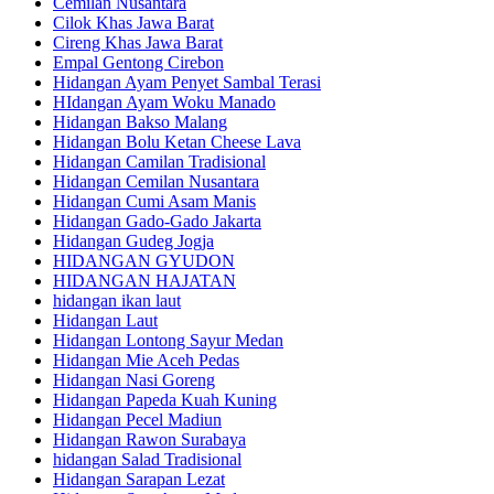
Cemilan Nusantara
Cilok Khas Jawa Barat
Cireng Khas Jawa Barat
Empal Gentong Cirebon
Hidangan Ayam Penyet Sambal Terasi
HIdangan Ayam Woku Manado
Hidangan Bakso Malang
Hidangan Bolu Ketan Cheese Lava
Hidangan Camilan Tradisional
Hidangan Cemilan Nusantara
Hidangan Cumi Asam Manis
Hidangan Gado-Gado Jakarta
Hidangan Gudeg Jogja
HIDANGAN GYUDON
HIDANGAN HAJATAN
hidangan ikan laut
Hidangan Laut
Hidangan Lontong Sayur Medan
Hidangan Mie Aceh Pedas
Hidangan Nasi Goreng
Hidangan Papeda Kuah Kuning
Hidangan Pecel Madiun
Hidangan Rawon Surabaya
hidangan Salad Tradisional
Hidangan Sarapan Lezat