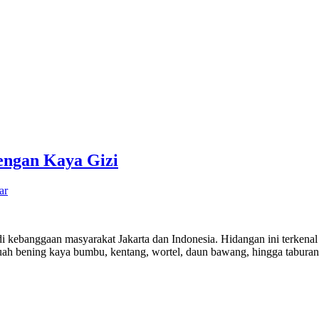
engan Kaya Gizi
ar
di kebanggaan masyarakat Jakarta dan Indonesia. Hidangan ini terkena
 kuah bening kaya bumbu, kentang, wortel, daun bawang, hingga tabu