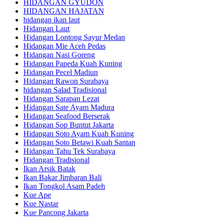
HIDANGAN GYUDON
HIDANGAN HAJATAN
hidangan ikan laut
Hidangan Laut
Hidangan Lontong Sayur Medan
Hidangan Mie Aceh Pedas
Hidangan Nasi Goreng
Hidangan Papeda Kuah Kuning
Hidangan Pecel Madiun
Hidangan Rawon Surabaya
hidangan Salad Tradisional
Hidangan Sarapan Lezat
Hidangan Sate Ayam Madura
Hidangan Seafood Berserak
Hidangan Sop Buntut Jakarta
Hidangan Soto Ayam Kuah Kuning
Hidangan Soto Betawi Kuah Santan
Hidangan Tahu Tek Surabaya
Hidangan Tradisional
Ikan Arsik Batak
Ikan Bakar Jimbaran Bali
Ikan Tongkol Asam Padeh
Kue Ape
Kue Nastar
Kue Pancong Jakarta