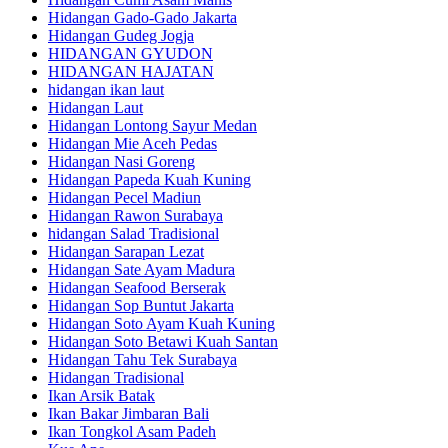
Hidangan Gado-Gado Jakarta
Hidangan Gudeg Jogja
HIDANGAN GYUDON
HIDANGAN HAJATAN
hidangan ikan laut
Hidangan Laut
Hidangan Lontong Sayur Medan
Hidangan Mie Aceh Pedas
Hidangan Nasi Goreng
Hidangan Papeda Kuah Kuning
Hidangan Pecel Madiun
Hidangan Rawon Surabaya
hidangan Salad Tradisional
Hidangan Sarapan Lezat
Hidangan Sate Ayam Madura
Hidangan Seafood Berserak
Hidangan Sop Buntut Jakarta
Hidangan Soto Ayam Kuah Kuning
Hidangan Soto Betawi Kuah Santan
Hidangan Tahu Tek Surabaya
Hidangan Tradisional
Ikan Arsik Batak
Ikan Bakar Jimbaran Bali
Ikan Tongkol Asam Padeh