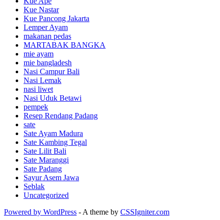
Kue Ape
Kue Nastar
Kue Pancong Jakarta
Lemper Ayam
makanan pedas
MARTABAK BANGKA
mie ayam
mie bangladesh
Nasi Campur Bali
Nasi Lemak
nasi liwet
Nasi Uduk Betawi
pempek
Resep Rendang Padang
sate
Sate Ayam Madura
Sate Kambing Tegal
Sate Lilit Bali
Sate Maranggi
Sate Padang
Sayur Asem Jawa
Seblak
Uncategorized
Powered by WordPress
- A theme by
CSSIgniter.com