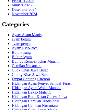
Februari 2025
Januari 2025
Desember 2024
November 2024
Categories
Ayam Asam Manis
ayam betutu
ayam penyet
Ayam Rica-Rica
Bolu Pisang
Bubur Ayam
Bumbu Rempah Khas Minang
Cemilan Nusantara
Cilok Khas Jawa Barat
Cireng Khas Jawa Barat
Empal Gentong Cirebon
Hidangan Ayam Penyet Sambal Terasi
HIdangan Ayam Woku Manado
Hidangan Bakso Malang
Hidangan Bolu Ketan Cheese Lava
Hidangan Camilan Tradisional
Hidangan Cemilan Nusantara
Hidangan Cumi Asam Manis