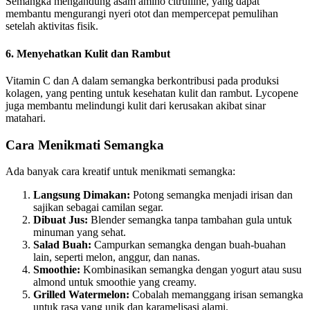
Semangka mengandung asam amino citrulline, yang dapat
membantu mengurangi nyeri otot dan mempercepat pemulihan
setelah aktivitas fisik.
6.
Menyehatkan Kulit dan Rambut
Vitamin C dan A dalam semangka berkontribusi pada produksi
kolagen, yang penting untuk kesehatan kulit dan rambut. Lycopene
juga membantu melindungi kulit dari kerusakan akibat sinar
matahari.
Cara Menikmati Semangka
Ada banyak cara kreatif untuk menikmati semangka:
Langsung Dimakan:
Potong semangka menjadi irisan dan
sajikan sebagai camilan segar.
Dibuat Jus:
Blender semangka tanpa tambahan gula untuk
minuman yang sehat.
Salad Buah:
Campurkan semangka dengan buah-buahan
lain, seperti melon, anggur, dan nanas.
Smoothie:
Kombinasikan semangka dengan yogurt atau susu
almond untuk smoothie yang creamy.
Grilled Watermelon:
Cobalah memanggang irisan semangka
untuk rasa yang unik dan karamelisasi alami.