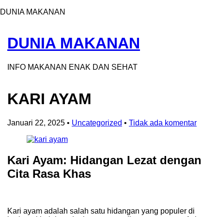
DUNIA MAKANAN
DUNIA MAKANAN
INFO MAKANAN ENAK DAN SEHAT
KARI AYAM
Januari 22, 2025
•
Uncategorized
•
Tidak ada komentar
Kari Ayam: Hidangan Lezat dengan
Cita Rasa Khas
Kari ayam adalah salah satu hidangan yang populer di