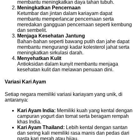
membantu meningkatkan daya tahan tubuh.
Meningkatkan Pencernaan
Ketumbar dan jintan dalam kariayam dapat
membantu memperlancar pencernaan serta
meredakan gangguan pencernaan seperti kembung
dan sembelit.
Menjaga Kesehatan Jantung
Bahan-bahan seperti bawang putih dan jahe dapat
membantu mengurangi kadar kolesterol jahat serta
meningkatkan sirkulasi darah.
Menyehatkan Kulit
Antioksidan dalam kunyit membantu menjaga
kesehatan kulit dan melawan penuaan dini.
Variasi Kari Ayam
Setiap negara memiliki variasi kariayam yang unik, di
antaranya:
Kari Ayam India:
Memiliki kuah yang kental dengan
campuran yogurt dan tomat serta beragam rempah
khas India.
Kari Ayam Thailand:
Lebih kental dengan santan
dan sering kali memiliki rasa manis dan pedas dari
pasta kari merah atau hijau.