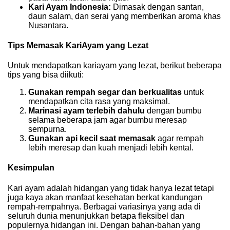
Kari Ayam Indonesia:
Dimasak dengan santan,
daun salam, dan serai yang memberikan aroma khas
Nusantara.
Tips Memasak KariAyam yang Lezat
Untuk mendapatkan kariayam yang lezat, berikut beberapa
tips yang bisa diikuti:
Gunakan rempah segar dan berkualitas
untuk
mendapatkan cita rasa yang maksimal.
Marinasi ayam terlebih dahulu
dengan bumbu
selama beberapa jam agar bumbu meresap
sempurna.
Gunakan api kecil saat memasak
agar rempah
lebih meresap dan kuah menjadi lebih kental.
Kesimpulan
Kari ayam adalah hidangan yang tidak hanya lezat tetapi
juga kaya akan manfaat kesehatan berkat kandungan
rempah-rempahnya. Berbagai variasinya yang ada di
seluruh dunia menunjukkan betapa fleksibel dan
populernya hidangan ini. Dengan bahan-bahan yang