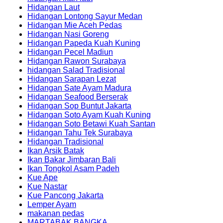
Hidangan Laut
Hidangan Lontong Sayur Medan
Hidangan Mie Aceh Pedas
Hidangan Nasi Goreng
Hidangan Papeda Kuah Kuning
Hidangan Pecel Madiun
Hidangan Rawon Surabaya
hidangan Salad Tradisional
Hidangan Sarapan Lezat
Hidangan Sate Ayam Madura
Hidangan Seafood Berserak
Hidangan Sop Buntut Jakarta
Hidangan Soto Ayam Kuah Kuning
Hidangan Soto Betawi Kuah Santan
Hidangan Tahu Tek Surabaya
Hidangan Tradisional
Ikan Arsik Batak
Ikan Bakar Jimbaran Bali
Ikan Tongkol Asam Padeh
Kue Ape
Kue Nastar
Kue Pancong Jakarta
Lemper Ayam
makanan pedas
MARTABAK BANGKA