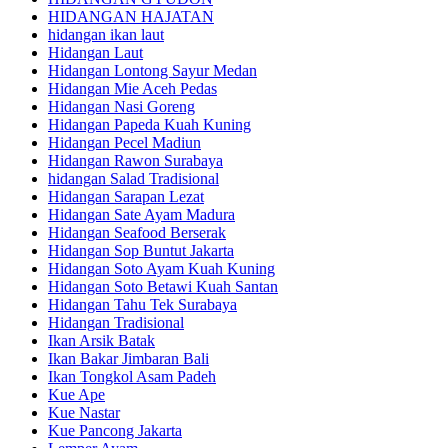
HIDANGAN HAJATAN
hidangan ikan laut
Hidangan Laut
Hidangan Lontong Sayur Medan
Hidangan Mie Aceh Pedas
Hidangan Nasi Goreng
Hidangan Papeda Kuah Kuning
Hidangan Pecel Madiun
Hidangan Rawon Surabaya
hidangan Salad Tradisional
Hidangan Sarapan Lezat
Hidangan Sate Ayam Madura
Hidangan Seafood Berserak
Hidangan Sop Buntut Jakarta
Hidangan Soto Ayam Kuah Kuning
Hidangan Soto Betawi Kuah Santan
Hidangan Tahu Tek Surabaya
Hidangan Tradisional
Ikan Arsik Batak
Ikan Bakar Jimbaran Bali
Ikan Tongkol Asam Padeh
Kue Ape
Kue Nastar
Kue Pancong Jakarta