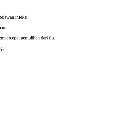
elawan infeksi.
man.
mpercepat pemulihan dari flu.
g.