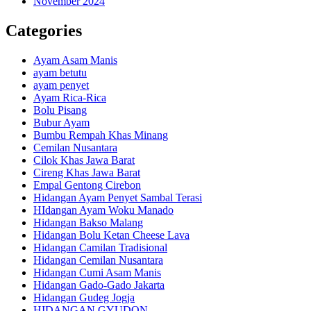
November 2024
Categories
Ayam Asam Manis
ayam betutu
ayam penyet
Ayam Rica-Rica
Bolu Pisang
Bubur Ayam
Bumbu Rempah Khas Minang
Cemilan Nusantara
Cilok Khas Jawa Barat
Cireng Khas Jawa Barat
Empal Gentong Cirebon
Hidangan Ayam Penyet Sambal Terasi
HIdangan Ayam Woku Manado
Hidangan Bakso Malang
Hidangan Bolu Ketan Cheese Lava
Hidangan Camilan Tradisional
Hidangan Cemilan Nusantara
Hidangan Cumi Asam Manis
Hidangan Gado-Gado Jakarta
Hidangan Gudeg Jogja
HIDANGAN GYUDON