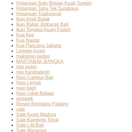
Hidangan Soto Betawi Kuah Santan
Hidangan Tahu Tek Surabaya
Hidangan Tradisional
Ikan Arsik Batak
Ikan Bakar Jimbaran Bali
Ikan Tongkol Asam Padeh
Kue Ape
Kue Nastar
Kue Pancong Jakarta
Lemper Ayam
makanan pedas
MARTABAK BANGKA
mie ayam
mie bangladesh
Nasi Campur Bali
Nasi Lemak
nasi liwet
Nasi Uduk Betawi
pempek
Resep Rendang Padang
sate
Sate Ayam Madura
Sate Kambing Tegal
Sate Lilit Bali
Sate Maranggi