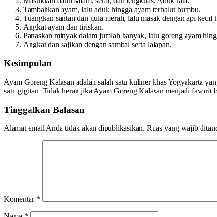
Masukkan daun salam, serai, dan lengkuas. Aduk rata.
Tambahkan ayam, lalu aduk hingga ayam terbalut bumbu.
Tuangkan santan dan gula merah, lalu masak dengan api keci
Angkat ayam dan tiriskan.
Panaskan minyak dalam jumlah banyak, lalu goreng ayam hing
Angkat dan sajikan dengan sambal serta lalapan.
Kesimpulan
Ayam Goreng Kalasan adalah salah satu kuliner khas Yogyakarta yan
satu gigitan. Tidak heran jika Ayam Goreng Kalasan menjadi favorit b
Tinggalkan Balasan
Alamat email Anda tidak akan dipublikasikan.
Ruas yang wajib ditan
Komentar
*
Nama
*