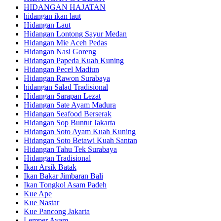
HIDANGAN HAJATAN
hidangan ikan laut
Hidangan Laut
Hidangan Lontong Sayur Medan
Hidangan Mie Aceh Pedas
Hidangan Nasi Goreng
Hidangan Papeda Kuah Kuning
Hidangan Pecel Madiun
Hidangan Rawon Surabaya
hidangan Salad Tradisional
Hidangan Sarapan Lezat
Hidangan Sate Ayam Madura
Hidangan Seafood Berserak
Hidangan Sop Buntut Jakarta
Hidangan Soto Ayam Kuah Kuning
Hidangan Soto Betawi Kuah Santan
Hidangan Tahu Tek Surabaya
Hidangan Tradisional
Ikan Arsik Batak
Ikan Bakar Jimbaran Bali
Ikan Tongkol Asam Padeh
Kue Ape
Kue Nastar
Kue Pancong Jakarta
Lemper Ayam