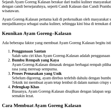
Sejarah Ayam Goreng Kalasan berakar dari tradisi kuliner masyarak
dengan candi bersejarahnya, seperti Candi Kalasan dan Candi Pramban
wisatawan.
Ayam Goreng-Kalasan pertama kali di perkenalkan oleh masyarakat s
menjadikannya sebagai usaha kuliner, sehingga kini bisa di temukan 
Keunikan Ayam Goreng
–
Kalasan
Ada beberapa faktor yang membuat Ayam Goreng Kalasan begitu isti
Penggunaan Santan
Salah satu ciri khas Ayam Goreng-Kalasan adalah penggunaan 
Bumbu Rempah yang Kaya
Ayam Goreng-Kalasan dimasak dengan berbagai rempah pilihan
rasa yang meresap sempurna.
Proses Pemasakan yang Unik
Sebelum digoreng, ayam direbus terlebih dahulu dengan bumbu
Teknik ini membuat ayam tetap lembut di dalam namun crispy di
Pelengkap Khas
Biasanya, Ayam Goreng-Kalasan disajikan dengan lalapan seg
semakin lezat.
Cara Membuat Ayam Goreng Kalasan