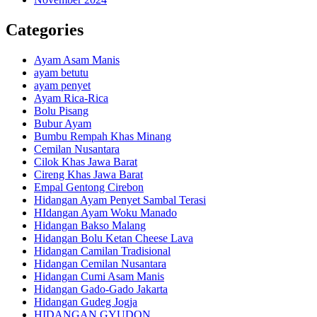
Categories
Ayam Asam Manis
ayam betutu
ayam penyet
Ayam Rica-Rica
Bolu Pisang
Bubur Ayam
Bumbu Rempah Khas Minang
Cemilan Nusantara
Cilok Khas Jawa Barat
Cireng Khas Jawa Barat
Empal Gentong Cirebon
Hidangan Ayam Penyet Sambal Terasi
HIdangan Ayam Woku Manado
Hidangan Bakso Malang
Hidangan Bolu Ketan Cheese Lava
Hidangan Camilan Tradisional
Hidangan Cemilan Nusantara
Hidangan Cumi Asam Manis
Hidangan Gado-Gado Jakarta
Hidangan Gudeg Jogja
HIDANGAN GYUDON