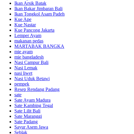
Ikan Arsik Batak
Ikan Bakar Jimbaran Bali
Ikan Tongkol Asam Padeh
Kue Ape
Kue Nastar
Kue Pancong Jakarta
Lemper Ayam
makanan pedas
MARTABAK BANGKA
mie ayam
mie bangladesh
Nasi Campur Bali
Nasi Lemak
nasi liwet
Nasi Uduk Betawi
pempek
Resep Rendang Padang
sate
Sate Ayam Madura
Sate Kambing Tegal
Sate Lilit Bali
Sate Maranggi
Sate Padang
Sayur Asem Jawa
Seblak