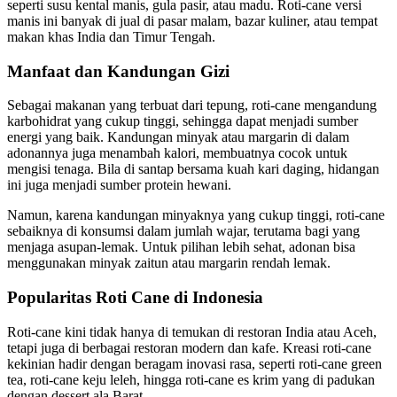
seperti susu kental manis, gula pasir, atau madu. Roti-cane versi
manis ini banyak di jual di pasar malam, bazar kuliner, atau tempat
makan khas India dan Timur Tengah.
Manfaat dan Kandungan Gizi
Sebagai makanan yang terbuat dari tepung, roti-cane mengandung
karbohidrat yang cukup tinggi, sehingga dapat menjadi sumber
energi yang baik. Kandungan minyak atau margarin di dalam
adonannya juga menambah kalori, membuatnya cocok untuk
mengisi tenaga. Bila di santap bersama kuah kari daging, hidangan
ini juga menjadi sumber protein hewani.
Namun, karena kandungan minyaknya yang cukup tinggi, roti-cane
sebaiknya di konsumsi dalam jumlah wajar, terutama bagi yang
menjaga asupan-lemak. Untuk pilihan lebih sehat, adonan bisa
menggunakan minyak zaitun atau margarin rendah lemak.
Popularitas Roti Cane di Indonesia
Roti-cane kini tidak hanya di temukan di restoran India atau Aceh,
tetapi juga di berbagai restoran modern dan kafe. Kreasi roti-cane
kekinian hadir dengan beragam inovasi rasa, seperti roti-cane green
tea, roti-cane keju leleh, hingga roti-cane es krim yang di padukan
dengan dessert ala Barat.