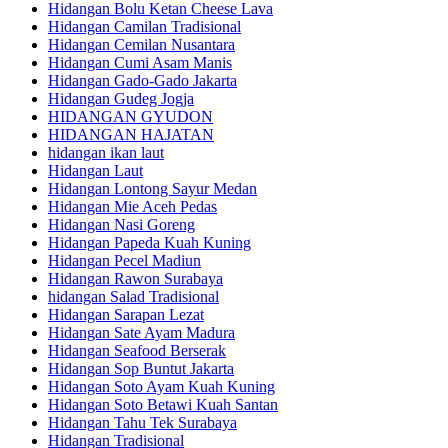
Hidangan Bolu Ketan Cheese Lava
Hidangan Camilan Tradisional
Hidangan Cemilan Nusantara
Hidangan Cumi Asam Manis
Hidangan Gado-Gado Jakarta
Hidangan Gudeg Jogja
HIDANGAN GYUDON
HIDANGAN HAJATAN
hidangan ikan laut
Hidangan Laut
Hidangan Lontong Sayur Medan
Hidangan Mie Aceh Pedas
Hidangan Nasi Goreng
Hidangan Papeda Kuah Kuning
Hidangan Pecel Madiun
Hidangan Rawon Surabaya
hidangan Salad Tradisional
Hidangan Sarapan Lezat
Hidangan Sate Ayam Madura
Hidangan Seafood Berserak
Hidangan Sop Buntut Jakarta
Hidangan Soto Ayam Kuah Kuning
Hidangan Soto Betawi Kuah Santan
Hidangan Tahu Tek Surabaya
Hidangan Tradisional