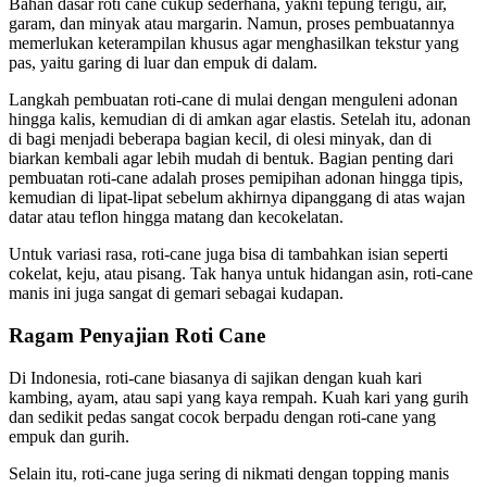
Bahan dasar roti cane cukup sederhana, yakni tepung terigu, air,
garam, dan minyak atau margarin. Namun, proses pembuatannya
memerlukan keterampilan khusus agar menghasilkan tekstur yang
pas, yaitu garing di luar dan empuk di dalam.
Langkah pembuatan roti-cane di mulai dengan menguleni adonan
hingga kalis, kemudian di di amkan agar elastis. Setelah itu, adonan
di bagi menjadi beberapa bagian kecil, di olesi minyak, dan di
biarkan kembali agar lebih mudah di bentuk. Bagian penting dari
pembuatan roti-cane adalah proses pemipihan adonan hingga tipis,
kemudian di lipat-lipat sebelum akhirnya dipanggang di atas wajan
datar atau teflon hingga matang dan kecokelatan.
Untuk variasi rasa, roti-cane juga bisa di tambahkan isian seperti
cokelat, keju, atau pisang. Tak hanya untuk hidangan asin, roti-cane
manis ini juga sangat di gemari sebagai kudapan.
Ragam Penyajian Roti Cane
Di Indonesia, roti-cane biasanya di sajikan dengan kuah kari
kambing, ayam, atau sapi yang kaya rempah. Kuah kari yang gurih
dan sedikit pedas sangat cocok berpadu dengan roti-cane yang
empuk dan gurih.
Selain itu, roti-cane juga sering di nikmati dengan topping manis