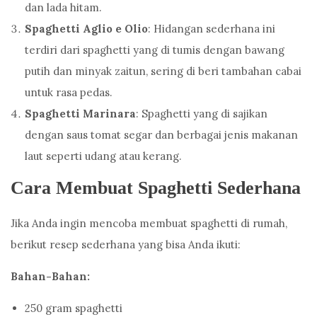
dan lada hitam.
Spaghetti Aglio e Olio
: Hidangan sederhana ini
terdiri dari spaghetti yang di tumis dengan bawang
putih dan minyak zaitun, sering di beri tambahan cabai
untuk rasa pedas.
Spaghetti Marinara
: Spaghetti yang di sajikan
dengan saus tomat segar dan berbagai jenis makanan
laut seperti udang atau kerang.
Cara Membuat Spaghetti Sederhana
Jika Anda ingin mencoba membuat spaghetti di rumah,
berikut resep sederhana yang bisa Anda ikuti:
Bahan-Bahan:
250 gram spaghetti