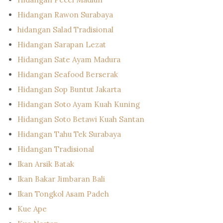
Hidangan Rawon Surabaya
hidangan Salad Tradisional
Hidangan Sarapan Lezat
Hidangan Sate Ayam Madura
Hidangan Seafood Berserak
Hidangan Sop Buntut Jakarta
Hidangan Soto Ayam Kuah Kuning
Hidangan Soto Betawi Kuah Santan
Hidangan Tahu Tek Surabaya
Hidangan Tradisional
Ikan Arsik Batak
Ikan Bakar Jimbaran Bali
Ikan Tongkol Asam Padeh
Kue Ape