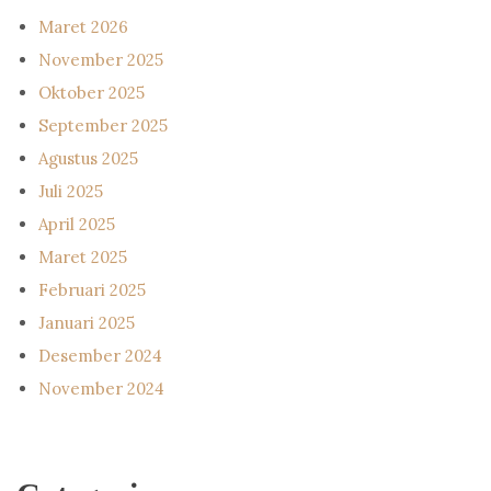
Maret 2026
November 2025
Oktober 2025
September 2025
Agustus 2025
Juli 2025
April 2025
Maret 2025
Februari 2025
Januari 2025
Desember 2024
November 2024