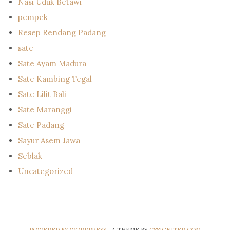
Nasi Uduk Betawi
pempek
Resep Rendang Padang
sate
Sate Ayam Madura
Sate Kambing Tegal
Sate Lilit Bali
Sate Maranggi
Sate Padang
Sayur Asem Jawa
Seblak
Uncategorized
POWERED BY WORDPRESS
- A THEME BY
CSSIGNITER.COM