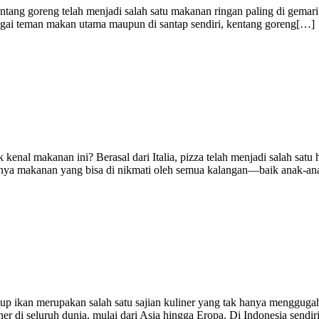
ang goreng telah menjadi salah satu makanan ringan paling di gemari 
bagai teman makan utama maupun di santap sendiri, kentang goreng[…]
 kenal makanan ini? Berasal dari Italia, pizza telah menjadi salah sat
kannya makanan yang bisa di nikmati oleh semua kalangan—baik anak-a
 ikan merupakan salah satu sajian kuliner yang tak hanya menggugah 
ner di seluruh dunia, mulai dari Asia hingga Eropa. Di Indonesia sendir