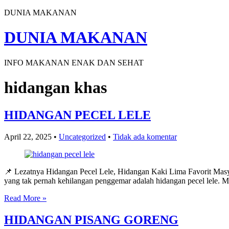
DUNIA MAKANAN
DUNIA MAKANAN
INFO MAKANAN ENAK DAN SEHAT
hidangan khas
HIDANGAN PECEL LELE
April 22, 2025
•
Uncategorized
•
Tidak ada komentar
📌 Lezatnya Hidangan Pecel Lele, Hidangan Kaki Lima Favorit Masyar
yang tak pernah kehilangan penggemar adalah hidangan pecel lele. Ma
Read More »
HIDANGAN PISANG GORENG