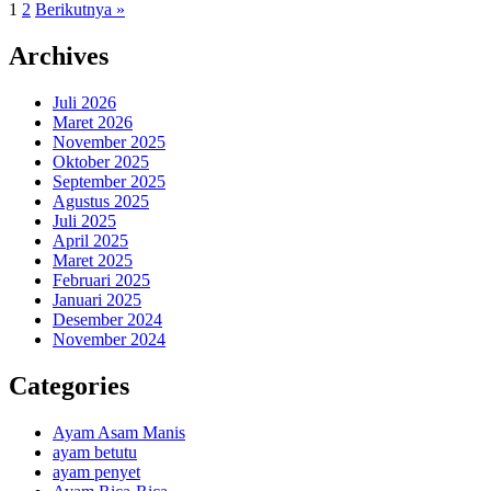
1
2
Berikutnya »
Archives
Juli 2026
Maret 2026
November 2025
Oktober 2025
September 2025
Agustus 2025
Juli 2025
April 2025
Maret 2025
Februari 2025
Januari 2025
Desember 2024
November 2024
Categories
Ayam Asam Manis
ayam betutu
ayam penyet