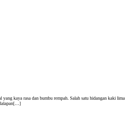
al yang kaya rasa dan bumbu rempah. Salah satu hidangan kaki lima
 lalapan[…]