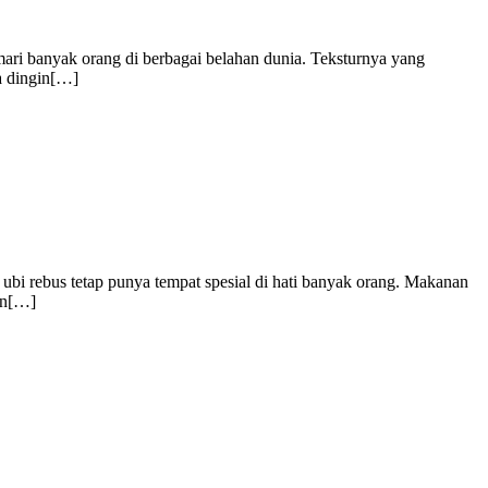
ari banyak orang di berbagai belahan dunia. Teksturnya yang
a dingin[…]
bi rebus tetap punya tempat spesial di hati banyak orang. Makanan
in[…]