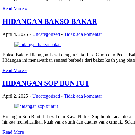
Read More »
HIDANGAN BAKSO BAKAR
April 4, 2025
•
Uncategorized
•
Tidak ada komentar
Bakso Bakar: Hidangan Lezat dengan Cita Rasa Gurih dan Pedas Bakso
Hidangan ini menawarkan sensasi berbeda dari bakso kuah yang bias
Read More »
HIDANGAN SOP BUNTUT
April 2, 2025
•
Uncategorized
•
Tidak ada komentar
Hidangan Sop Buntut: Lezat dan Kaya Nutrisi Sop buntut adalah sala
hingga menghasilkan kuah yang gurih dan daging yang empuk. Selain
Read More »