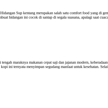
 Hidangan Sup kentang merupakan salah satu comfort food yang di gem
uat hidangan ini cocok di santap di segala suasana, apalagi saat cuac
tengah maraknya makanan cepat saji dan jajanan modern, keberadaan u
g kopi ini ternyata menyimpan segudang manfaat untuk kesehatan. Sela