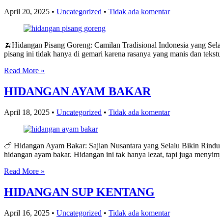
April 20, 2025
•
Uncategorized
•
Tidak ada komentar
🍌Hidangan Pisang Goreng: Camilan Tradisional Indonesia yang Selal
pisang ini tidak hanya di gemari karena rasanya yang manis dan tekst
Read More »
HIDANGAN AYAM BAKAR
April 18, 2025
•
Uncategorized
•
Tidak ada komentar
🍗 Hidangan Ayam Bakar: Sajian Nusantara yang Selalu Bikin Rindu! 
hidangan ayam bakar. Hidangan ini tak hanya lezat, tapi juga menyim
Read More »
HIDANGAN SUP KENTANG
April 16, 2025
•
Uncategorized
•
Tidak ada komentar