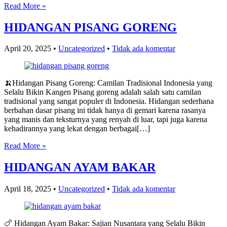
Read More »
HIDANGAN PISANG GORENG
April 20, 2025
•
Uncategorized
•
Tidak ada komentar
🍌Hidangan Pisang Goreng: Camilan Tradisional Indonesia yang
Selalu Bikin Kangen Pisang goreng adalah salah satu camilan
tradisional yang sangat populer di Indonesia. Hidangan sederhana
berbahan dasar pisang ini tidak hanya di gemari karena rasanya
yang manis dan teksturnya yang renyah di luar, tapi juga karena
kehadirannya yang lekat dengan berbagai[…]
Read More »
HIDANGAN AYAM BAKAR
April 18, 2025
•
Uncategorized
•
Tidak ada komentar
🍗 Hidangan Ayam Bakar: Sajian Nusantara yang Selalu Bikin