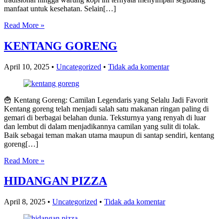
manfaat untuk kesehatan. Selain[…]
Read More »
KENTANG GORENG
April 10, 2025
•
Uncategorized
•
Tidak ada komentar
🍟 Kentang Goreng: Camilan Legendaris yang Selalu Jadi Favorit
Kentang goreng telah menjadi salah satu makanan ringan paling di
gemari di berbagai belahan dunia. Teksturnya yang renyah di luar
dan lembut di dalam menjadikannya camilan yang sulit di tolak.
Baik sebagai teman makan utama maupun di santap sendiri, kentang
goreng[…]
Read More »
HIDANGAN PIZZA
April 8, 2025
•
Uncategorized
•
Tidak ada komentar