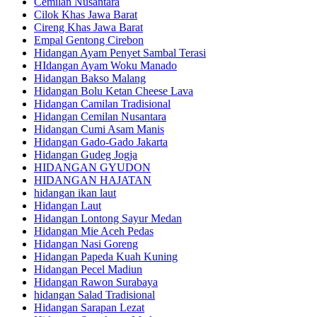
Cemilan Nusantara
Cilok Khas Jawa Barat
Cireng Khas Jawa Barat
Empal Gentong Cirebon
Hidangan Ayam Penyet Sambal Terasi
HIdangan Ayam Woku Manado
Hidangan Bakso Malang
Hidangan Bolu Ketan Cheese Lava
Hidangan Camilan Tradisional
Hidangan Cemilan Nusantara
Hidangan Cumi Asam Manis
Hidangan Gado-Gado Jakarta
Hidangan Gudeg Jogja
HIDANGAN GYUDON
HIDANGAN HAJATAN
hidangan ikan laut
Hidangan Laut
Hidangan Lontong Sayur Medan
Hidangan Mie Aceh Pedas
Hidangan Nasi Goreng
Hidangan Papeda Kuah Kuning
Hidangan Pecel Madiun
Hidangan Rawon Surabaya
hidangan Salad Tradisional
Hidangan Sarapan Lezat