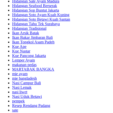
Hidangan Sate Ayam Madura
Hidangan Seafood Berserak
Hidangan Sop Buntut Jakarta
Hidangan Soto Ayam Kuah Kuning
Hidangan Soto Betawi Kuah Santan
Hidangan Tahu Tek Surabaya
Hidangan Tradisional
Ikan Arsik Batak
Ikan Bakar Jimbaran Bali
Ikan Tongkol Asam Padeh
Kue Ape
Kue Nastar
Kue Pancong Jakarta
Lemper Ayam
makanan pedas
MARTABAK BANGKA
mie ayam
mie bangladesh
Nasi Campur Bali
Nasi Lemak
nasi liwet
Nasi Uduk Betawi
pempek
Resep Rendang Padang
sate