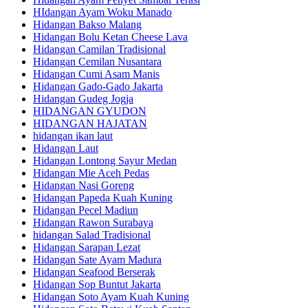
HIdangan Ayam Woku Manado
Hidangan Bakso Malang
Hidangan Bolu Ketan Cheese Lava
Hidangan Camilan Tradisional
Hidangan Cemilan Nusantara
Hidangan Cumi Asam Manis
Hidangan Gado-Gado Jakarta
Hidangan Gudeg Jogja
HIDANGAN GYUDON
HIDANGAN HAJATAN
hidangan ikan laut
Hidangan Laut
Hidangan Lontong Sayur Medan
Hidangan Mie Aceh Pedas
Hidangan Nasi Goreng
Hidangan Papeda Kuah Kuning
Hidangan Pecel Madiun
Hidangan Rawon Surabaya
hidangan Salad Tradisional
Hidangan Sarapan Lezat
Hidangan Sate Ayam Madura
Hidangan Seafood Berserak
Hidangan Sop Buntut Jakarta
Hidangan Soto Ayam Kuah Kuning