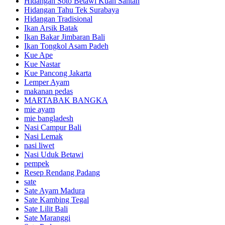
Hidangan Soto Betawi Kuah Santan
Hidangan Tahu Tek Surabaya
Hidangan Tradisional
Ikan Arsik Batak
Ikan Bakar Jimbaran Bali
Ikan Tongkol Asam Padeh
Kue Ape
Kue Nastar
Kue Pancong Jakarta
Lemper Ayam
makanan pedas
MARTABAK BANGKA
mie ayam
mie bangladesh
Nasi Campur Bali
Nasi Lemak
nasi liwet
Nasi Uduk Betawi
pempek
Resep Rendang Padang
sate
Sate Ayam Madura
Sate Kambing Tegal
Sate Lilit Bali
Sate Maranggi