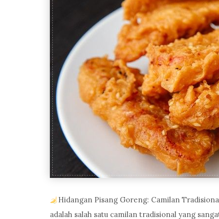
Hidangan Pisang Goreng: Camilan Tradisional
adalah salah satu camilan tradisional yang san