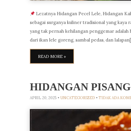
Lezatnya Hidangan Pecel Lele, Hidangan Kaki
sebagai surganya kuliner tradisional yang kaya 
yang tak pernah kehilangan penggemar adalah h
dari ikan lele goreng, sambal pedas, dan lalapan
READ MORE »
HIDANGAN PISAN
APRIL 20, 2025
•
UNCATEGORIZED
•
TIDAK ADA KOM