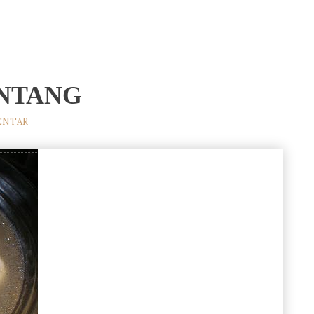
ENTANG
ENTAR