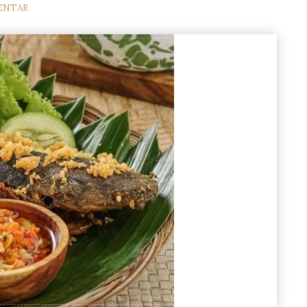
ENTAR