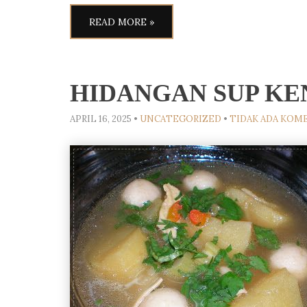
READ MORE »
HIDANGAN SUP K
APRIL 16, 2025
•
UNCATEGORIZED
•
TIDAK ADA KOM