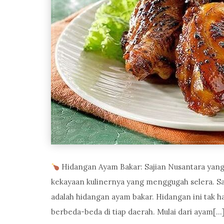
Hidangan Ayam Bakar: Sajian Nusantara yang 
kekayaan kulinernya yang menggugah selera. Sal
adalah hidangan ayam bakar. Hidangan ini tak ha
berbeda-beda di tiap daerah. Mulai dari ayam[…