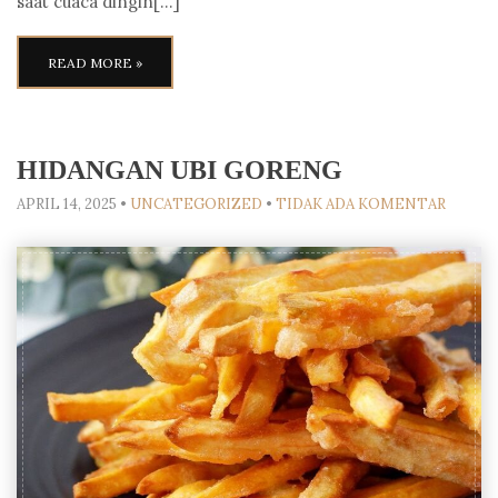
saat cuaca dingin[…]
READ MORE »
HIDANGAN UBI GORENG
APRIL 14, 2025
•
UNCATEGORIZED
•
TIDAK ADA KOMENTAR