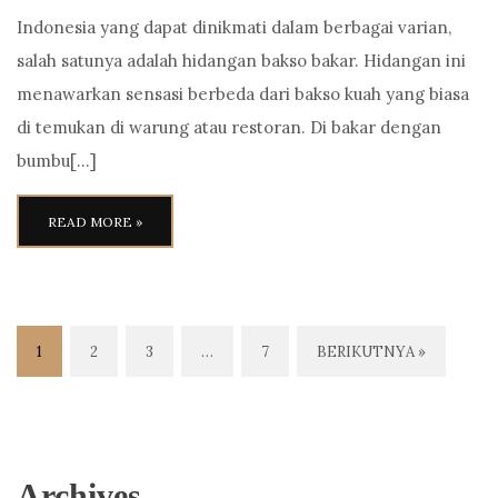
Indonesia yang dapat dinikmati dalam berbagai varian,
salah satunya adalah hidangan bakso bakar. Hidangan ini
menawarkan sensasi berbeda dari bakso kuah yang biasa
di temukan di warung atau restoran. Di bakar dengan
bumbu[…]
READ MORE »
1
2
3
…
7
BERIKUTNYA »
Archives