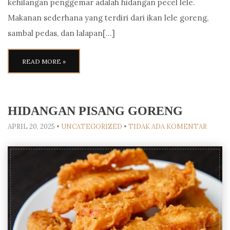
kehilangan penggemar adalah hidangan pecel lele.
Makanan sederhana yang terdiri dari ikan lele goreng,
sambal pedas, dan lalapan[…]
READ MORE »
HIDANGAN PISANG GORENG
APRIL 20, 2025
•
UNCATEGORIZED
•
TIDAK ADA KOMENTAR