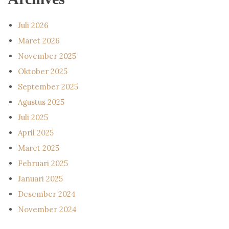
Juli 2026
Maret 2026
November 2025
Oktober 2025
September 2025
Agustus 2025
Juli 2025
April 2025
Maret 2025
Februari 2025
Januari 2025
Desember 2024
November 2024