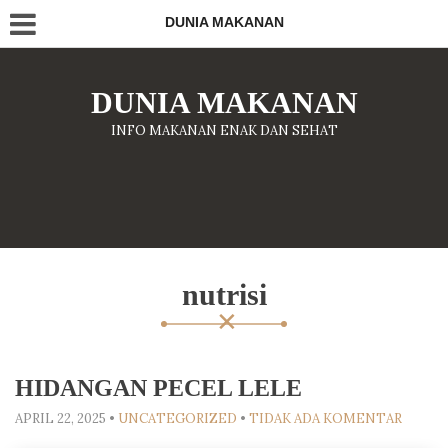
DUNIA MAKANAN
DUNIA MAKANAN
INFO MAKANAN ENAK DAN SEHAT
nutrisi
HIDANGAN PECEL LELE
APRIL 22, 2025
•
UNCATEGORIZED
•
TIDAK ADA KOMENTAR