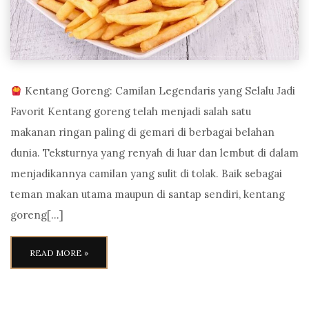
Kentang Goreng: Camilan Legendaris yang Selalu Jadi
Favorit Kentang goreng telah menjadi salah satu
makanan ringan paling di gemari di berbagai belahan
dunia. Teksturnya yang renyah di luar dan lembut di dalam
menjadikannya camilan yang sulit di tolak. Baik sebagai
teman makan utama maupun di santap sendiri, kentang
goreng[…]
READ MORE »