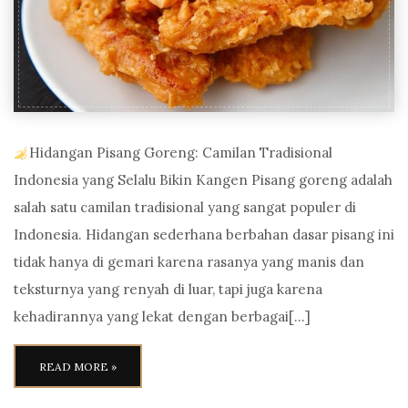
Hidangan Pisang Goreng: Camilan Tradisional
Indonesia yang Selalu Bikin Kangen Pisang goreng adalah
salah satu camilan tradisional yang sangat populer di
Indonesia. Hidangan sederhana berbahan dasar pisang ini
tidak hanya di gemari karena rasanya yang manis dan
teksturnya yang renyah di luar, tapi juga karena
kehadirannya yang lekat dengan berbagai[…]
READ MORE »