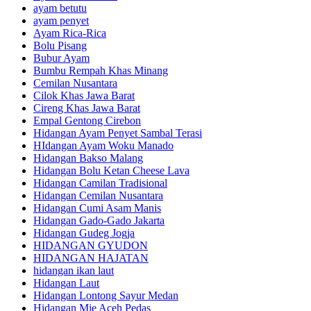
ayam betutu
ayam penyet
Ayam Rica-Rica
Bolu Pisang
Bubur Ayam
Bumbu Rempah Khas Minang
Cemilan Nusantara
Cilok Khas Jawa Barat
Cireng Khas Jawa Barat
Empal Gentong Cirebon
Hidangan Ayam Penyet Sambal Terasi
HIdangan Ayam Woku Manado
Hidangan Bakso Malang
Hidangan Bolu Ketan Cheese Lava
Hidangan Camilan Tradisional
Hidangan Cemilan Nusantara
Hidangan Cumi Asam Manis
Hidangan Gado-Gado Jakarta
Hidangan Gudeg Jogja
HIDANGAN GYUDON
HIDANGAN HAJATAN
hidangan ikan laut
Hidangan Laut
Hidangan Lontong Sayur Medan
Hidangan Mie Aceh Pedas