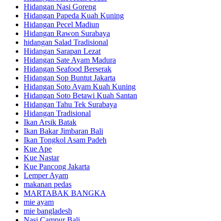
Hidangan Nasi Goreng
Hidangan Papeda Kuah Kuning
Hidangan Pecel Madiun
Hidangan Rawon Surabaya
hidangan Salad Tradisional
Hidangan Sarapan Lezat
Hidangan Sate Ayam Madura
Hidangan Seafood Berserak
Hidangan Sop Buntut Jakarta
Hidangan Soto Ayam Kuah Kuning
Hidangan Soto Betawi Kuah Santan
Hidangan Tahu Tek Surabaya
Hidangan Tradisional
Ikan Arsik Batak
Ikan Bakar Jimbaran Bali
Ikan Tongkol Asam Padeh
Kue Ape
Kue Nastar
Kue Pancong Jakarta
Lemper Ayam
makanan pedas
MARTABAK BANGKA
mie ayam
mie bangladesh
Nasi Campur Bali